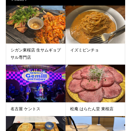
シガン東桜店 生サムギョプ
イズミピンチョ
サル専門店
名古屋 ケントス
松庵 はらたん堂 東桜店