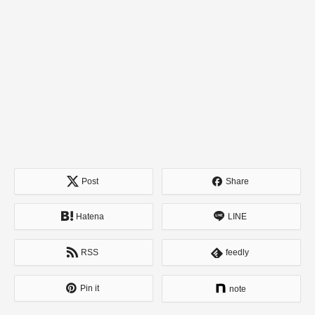
Post
Share
Hatena
LINE
RSS
feedly
Pin it
note