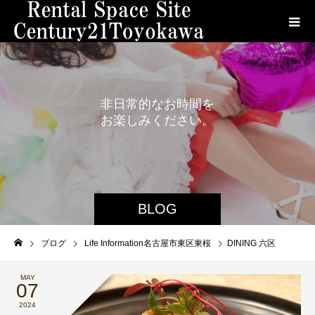
非
日
常
的
な
お
時
間
を
お
楽
し
み
く
だ
さ
い
。
BLOG
ブログ
Life Information名古屋市東区東桜
DINING 六区
MAY
07
2024