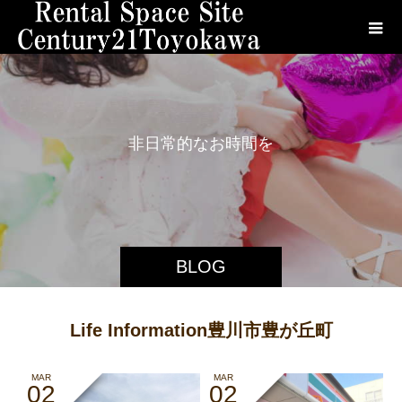
非
日
常
的
な
お
時
間
を
お
BLOG
Life Information豊川市豊が丘町
MAR
MAR
02
02