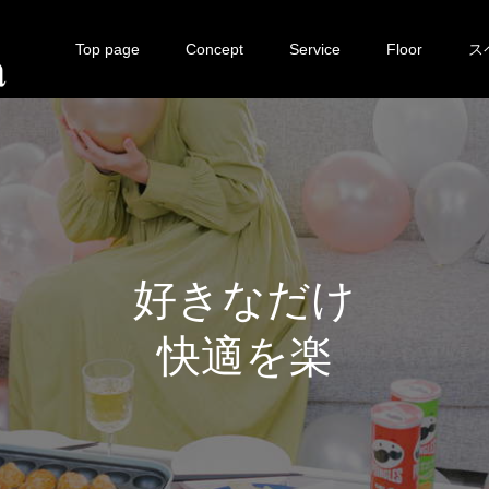
Top page
Concept
Service
Floor
ス
好
き
な
だ
け
快
適
を
楽
し
む
。