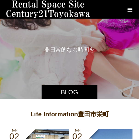
非
日
常
的
な
お
時
間
を
BLOG
Life Information豊田市栄町
JAN
JAN
02
02