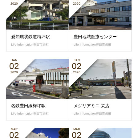
2020
2020
愛知環状鉄道梅坪駅
豊田地域医療センター
Life Information豊田市栄町
Life Information豊田市栄町
JAN
JAN
02
02
2020
2020
名鉄豊田線梅坪駅
メグリアミニ 栄店
Life Information豊田市栄町
Life Information豊田市栄町
MAR
MAR
02
02