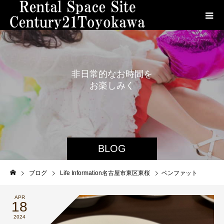
非
日
常
的
な
お
時
間
を
お
楽
し
み
く
だ
さ
い
。
BLOG
ブログ
Life Information名古屋市東区東桜
ベンファット
APR
18
2024