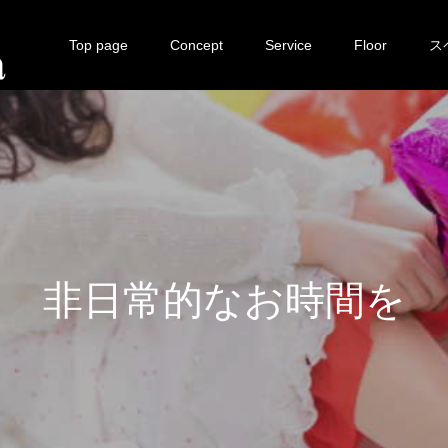
Top page
Concept
Service
Floor
ス
非
日
常
的
な
お
時
間
を
お
楽
し
み
く
だ
さ
い
。