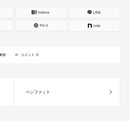
Hatena
LINE
Pin it
note
区東桜
コメント:
0
ベンファット