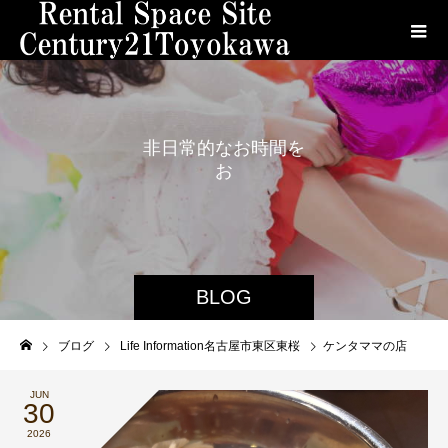
非
日
常
的
な
お
時
間
を
お
楽
し
み
く
だ
さ
い
。
BLOG
ブログ
Life Information名古屋市東区東桜
ケンタママの店
JUN
30
2026