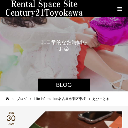
非
日
常
的
な
お
時
間
を
お
楽
し
み
く
だ
さ
い
。
BLOG
ブログ
Life Information名古屋市東区東桜
えびっとる
JAN
30
2025