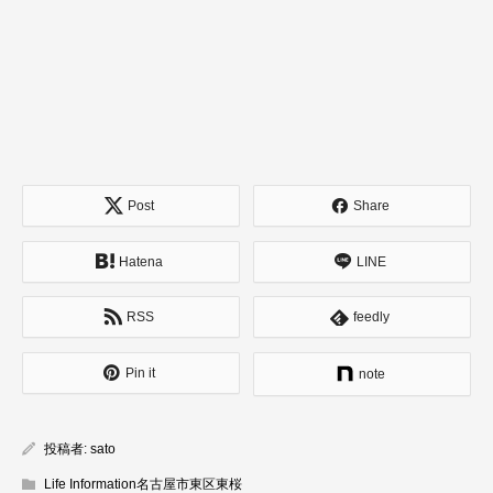
Post
Share
Hatena
LINE
RSS
feedly
Pin it
note
投稿者:
sato
Life Information名古屋市東区東桜