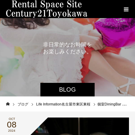
非
日
常
的
な
お
時
間
を
お
楽
し
み
く
だ
さ
い
。
BLOG
ブログ
Life Information名古屋市東区東桜
個室DiningBar Sinzan 栄店
OCT
08
2024