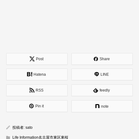
Post
Share
Hatena
LINE
RSS
feedly
Pin it
note
投稿者:
sato
Life Information名古屋市東区東桜