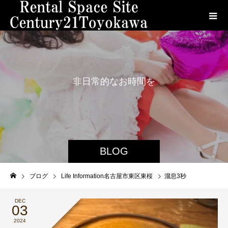
非
日
常
的
な
お
時
間
を
お
楽
し
み
く
だ
さ
い
。
BLOG
ブログ
Life Information名古屋市東区東桜
溜息3秒
DEC
03
2024