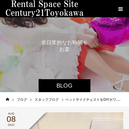
非
日
常
的
な
お
時
間
を
お
楽
し
み
く
だ
さ
い
。
BLOG
ブログ
スタッフブログ
ベットサイドチェストをDIYホワイト塗装
AUG
08
2022