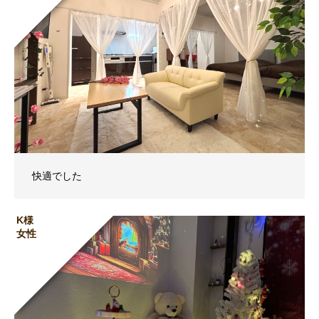
快適でした
K様
女性