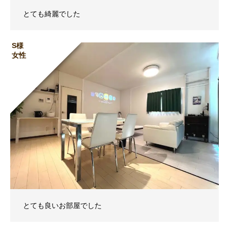
とても綺麗でした
S様
女性
とても良いお部屋でした