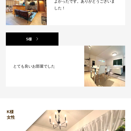
よかったです。ありがとうございま
した！
S様
とても良いお部屋でした
K様
女性