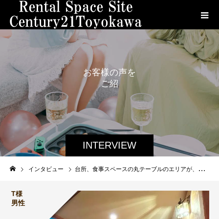
お
客
様
の
声
を
ご
紹
介
し
ま
す
。
INTERVIEW
インタビュー
台所、食事スペースの丸テーブルのエリアが、明るくて好印象でした。
T様
男性