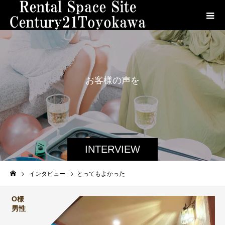
お
客
様
の
声
を
ご
紹
介
し
ま
す
。
INTERVIEW
インタビュー
とってもよかった
O様
男性